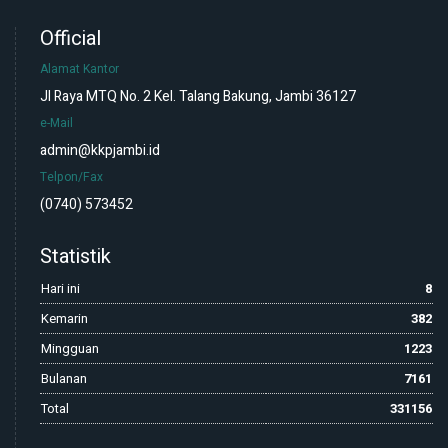
Official
Alamat Kantor
Jl Raya MTQ No. 2 Kel. Talang Bakung, Jambi 36127
e-Mail
admin@kkpjambi.id
Telpon/Fax
(0740) 573452
Statistik
Hari ini
8
Kemarin
382
Mingguan
1223
Bulanan
7161
Total
331156