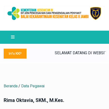
IAP MENUJU SATKER WBK/WBBM ~ "MULIA" (Maju, Unggul, Lest
AI KEKARANTINAAN KESEHATAN KELAS II JAMBI ~ BKK JAMBI S
SELAMAT DATANG DI WEBSITE BAL
Info KKP
Beranda
/
Data Pegawai
Rima Oktavia, SKM., M.Kes.