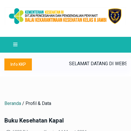
IAP MENUJU SATKER WBK/WBBM ~ "MULIA" (Maju, Unggul, Les
LAI KEKARANTINAAN KESEHATAN KELAS II JAMBI ~ BKK JAMBI S
SELAMAT DATANG DI WEBSITE BA
Info KKP
Beranda
/ Profil & Data
Buku Kesehatan Kapal