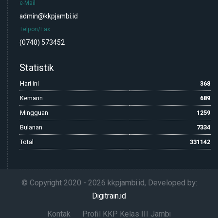
e-Mail
admin@kkpjambi.id
Telpon/Fax
(0740) 573452
Statistik
Hari ini
368
Kemarin
689
Mingguan
1259
Bulanan
7334
Total
331142
© Copyright 2020 -
2026 kkpjambi.id, Developed by:
Digitrain.id
Kontak
Profil KKP Kelas III Jambi