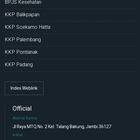
BPJS Kesehatan
KKP Balikpapan
KKP Soekarno Hatta
KKP Palembang
KKP Pontianak
KKP Padang
Index Weblink
Official
Alamat Kantor
Jl Raya MTQ No. 2 Kel. Talang Bakung, Jambi 36127
e-Mail