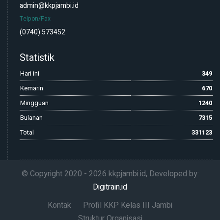
admin@kkpjambi.id
Telpon/Fax
(0740) 573452
Statistik
Hari ini
349
Kemarin
670
Mingguan
1240
Bulanan
7315
Total
331123
© Copyright 2020 -
2026 kkpjambi.id, Developed by:
Digitrain.id
Kontak
Profil KKP Kelas III Jambi
Struktur Organisasi