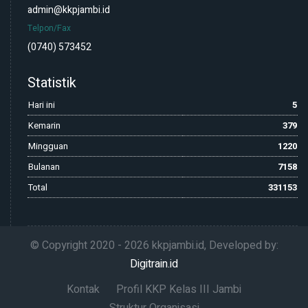
admin@kkpjambi.id
Telpon/Fax
(0740) 573452
Statistik
Hari ini
5
Kemarin
379
Mingguan
1220
Bulanan
7158
Total
331153
© Copyright 2020 -
2026 kkpjambi.id, Developed by:
Digitrain.id
Kontak
Profil KKP Kelas III Jambi
Struktur Organisasi