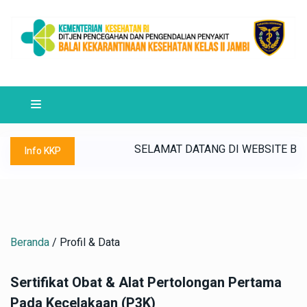
ENUJU SATKER WBK/WBBM ~ "MULIA" (Maju, Unggul, Lestari,
EKARANTINAAN KESEHATAN KELAS II JAMBI ~ BKK JAMBI SIAP M
SELAMAT DATANG DI WEBSITE BALAI K
Info KKP
Beranda
/ Profil & Data
Sertifikat Obat & Alat Pertolongan Pertama
Pada Kecelakaan (P3K)