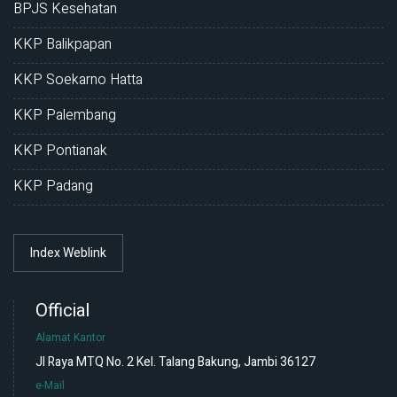
BPJS Kesehatan
KKP Balikpapan
KKP Soekarno Hatta
KKP Palembang
KKP Pontianak
KKP Padang
Index Weblink
Official
Alamat Kantor
Jl Raya MTQ No. 2 Kel. Talang Bakung, Jambi 36127
e-Mail