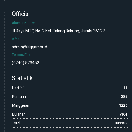
Official
Alamat Kantor
Jl Raya MTQ No. 2 Kel. Talang Bakung, Jambi 36127
e-Mail
admin@kkpjambi.id
Telpon/Fax
(0740) 573452
Statistik
Hari ini
11
Kemarin
385
Mingguan
1226
Bulanan
7164
Total
331159