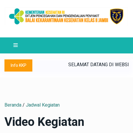
IAP MENUJU SATKER WBK/WBBM ~ "MULIA" (Maju, Unggul, Lest
AI KEKARANTINAAN KESEHATAN KELAS II JAMBI ~ BKK JAMBI S
SELAMAT DATANG DI WEBSITE BAL
Info KKP
Beranda
/
Jadwal Kegiatan
Video Kegiatan